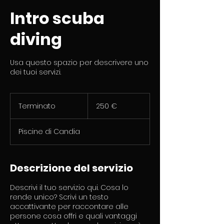
Intro scuba
diving
Usa questo spazio per descrivere uno
dei tuoi servizi.
250
euro
Terminato
T
250 €
e
r
Piscine di Candia
m
i
n
a
Descrizione del servizio
t
o
Descrivi il tuo servizio qui. Cosa lo
rende unico? Scrivi un testo
accattivante per raccontare alle
persone cosa offri e quali vantaggi