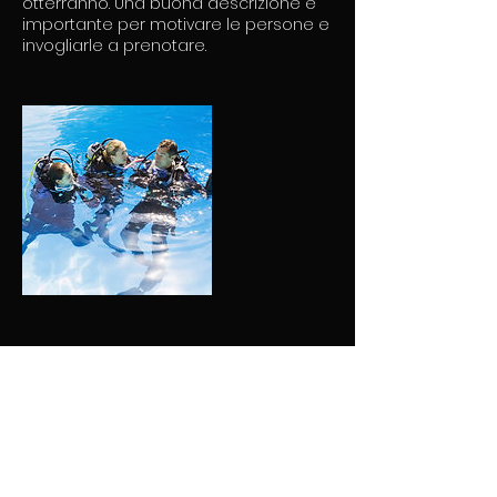
otterranno. Una buona descrizione è
importante per motivare le persone e
invogliarle a prenotare.
Dettagli di contatto
Via Lido, 33, Candia Canavese, TO, Italia