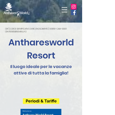
CIR (CODICE IDENTIFICATIVO DI RICONOSCIMENTO)
001050-CAM-00001
CIN IT001050B1S64RUUY2
Antharesworld
Resort
Il luogo ideale per le vacanze
attive di tutta la famiglia!
Periodi & Tariffe