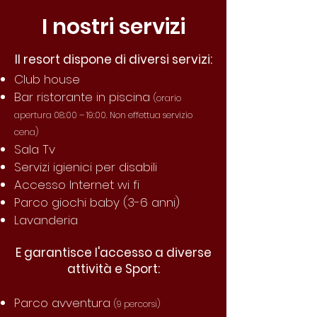
I nostri servizi
Il resort dispone di diversi servizi:
Club house
Bar ristorante in piscina
(orario
apertura 08:00 – 19:00. Non effettua servizio
cena)
Sala Tv
Servizi igienici per disabili
Accesso Internet wi fi
Parco giochi baby (3-6 anni)
Lavanderia
E garantisce l'accesso a diverse
attività e Sport:
Parco avventura
(9 percorsi)