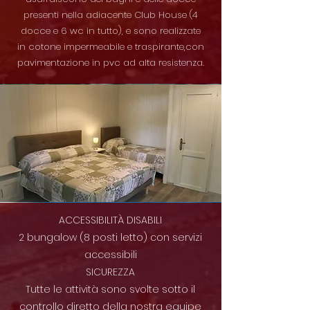
presenti nella adiacente Club House (4
docce e 6 wc in tutto), e sono realizzate
in cotone impermeabile e traspirante,con
pavimentazione in pvc ad alta resistenza.
ACCESSIBILITÀ DISABILI
2 bungalow (8 posti letto) con servizi
accessibili
SICUREZZA
Tutte le attività sono svolte sotto il
controllo diretto della nostra equipe