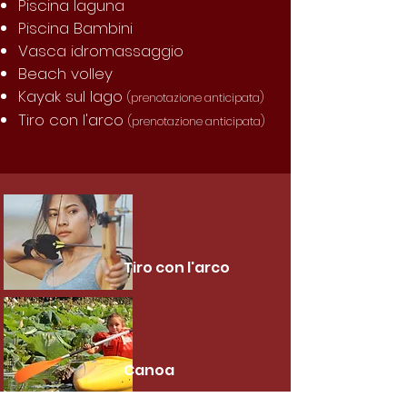
Piscina laguna
Piscina Bambini
Vasca idromassaggio
Beach volley
Kayak sul lago
(prenotazione anticipata)
Tiro con l'arco
(prenotazione anticipata)
Tiro con l'arco
Canoa