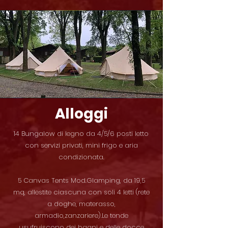
Alloggi
14 Bungalow di legno da 4/5/6 posti letto
con servizi privati, mini frigo e aria
condizionata.
5 Canvas Tents Mod.Glamping, da 19,5
mq, allestite ciascuna con soli 4 letti (rete
a doghe, materasso,
armadio,zanzariere).Le tende
usufruiscono dei bagni e delle docce