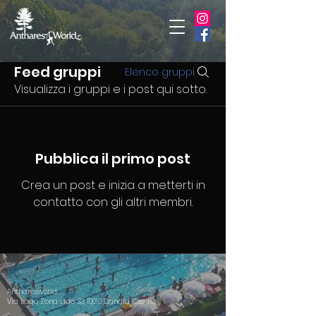
Feed gruppi
Elenco gruppi
Visualizza i gruppi e i post qui sotto.
Pubblica il primo post
Crea un post e inizia a metterti in
contatto con gli altri membri.
Antharesworld,
Via Lago Zona Lido 33, 10010 Candia C.se TO